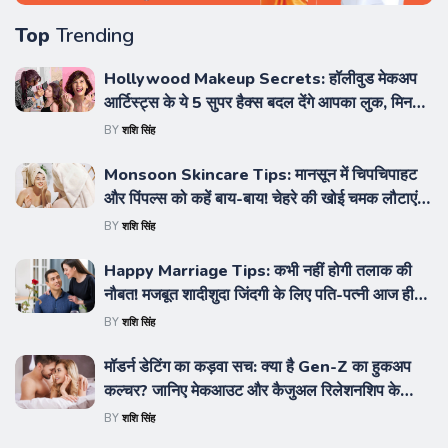
Top
Trending
Hollywood Makeup Secrets: हॉलीवुड मेकअप
आर्टिस्ट्स के ये 5 सुपर हैक्स बदल देंगे आपका लुक, मिनटों
में मिलेगा रेड कार्पेट जैसा ग्‍लोइंग निखार
BY
शशि सिंह
Monsoon Skincare Tips: मानसून में चिपचिपाहट
और पिंपल्स को कहें बाय-बाय! चेहरे की खोई चमक लौटाएंगे
ये 3 होममेड नेचुरल फेस स्क्रब, दमक उठेगी त्वचा
BY
शशि सिंह
Happy Marriage Tips: कभी नहीं होगी तलाक की
नौबत! मजबूत शादीशुदा जिंदगी के लिए पति-पत्नी आज ही
अपनाएं ये गोल्डन रिलेशनशिप रूल्स
BY
शशि सिंह
मॉडर्न डेटिंग का कड़वा सच: क्या है Gen-Z का हुकअप
कल्चर? जानिए मेकआउट और कैजुअल रिलेशनशिप के
फायदे
BY
शशि सिंह