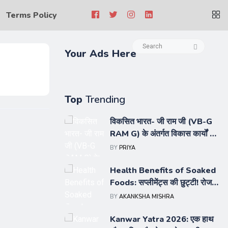
Terms Policy
Your Ads Here
Top
Trending
विकसित भारत- जी राम जी (VB-G
RAM G) के अंतर्गत विकास कार्यों का
कराया जाए ड्रोन तकनीक से सटीक
BY
PRIYA
सर्वेक्षण : उपमुख्यमंत्री श्री केशव
प्रसाद मौर्य
Health Benefits of Soaked
Foods: सप्लीमेंट्स की छुट्टी! रोज
सुबह खाली पेट खाएं ये 8 चीजें, सेहत
BY
AKANKSHA MISHRA
को मिलेंगे हैरान करने वाले फायदे
Kanwar Yatra 2026: एक हाथ