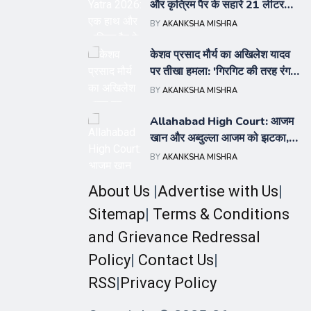
और कृत्रिम पैर के सहारे 21 लीटर
गंगाजल लेकर निकले हापुड़ के गौरव
BY
AKANKSHA MISHRA
केशव प्रसाद मौर्य का अखिलेश यादव
पर तीखा हमला: 'गिरगिट की तरह रंग
बदलता है सपा का PDA फॉर्मूला
BY
AKANKSHA MISHRA
Allahabad High Court: आजम
खान और अब्दुल्ला आजम को झटका,
जज ने ड्यूल पैन कार्ड मामले की
BY
AKANKSHA MISHRA
सुनवाई से खुद को किया अलग
About Us
|
Advertise with Us
|
Sitemap
|
Terms & Conditions
and Grievance Redressal
Policy
|
Contact Us
|
RSS
|
Privacy Policy