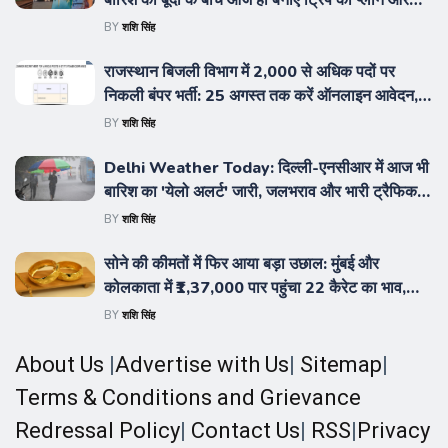
बारिश की बूंदों के बीच आज ही बनाएं ट्रिप का प्लान और
एक्सप्लोर करें कुदरत का असली निखार
BY
शशि सिंह
राजस्थान बिजली विभाग में 2,000 से अधिक पदों पर
निकली बंपर भर्ती: 25 अगस्त तक करें ऑनलाइन आवेदन,
जानें योग्यता, आयु सीमा और चयन प्रक्रिया की पूरी डिटेल
BY
शशि सिंह
Delhi Weather Today: दिल्ली-एनसीआर में आज भी
बारिश का 'येलो अलर्ट' जारी, जलभराव और भारी ट्रैफिक
जाम से थमी रफ्तार; आईएमडी की यात्रा से पहले एडवाइजरी
BY
शशि सिंह
चेक करने की चेतावनी
सोने की कीमतों में फिर आया बड़ा उछाल: मुंबई और
कोलकाता में ₹1,37,000 पार पहुंचा 22 कैरेट का भाव,
जानिए 24 कैरेट और चांदी की नई दरें
BY
शशि सिंह
About Us
|
Advertise with Us
|
Sitemap
|
Terms & Conditions and Grievance
Redressal Policy
|
Contact Us
|
RSS
|
Privacy