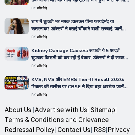
तक जीवन और बेमिसाल खूबसूरती! जानें हुंजा घाटी के लोगों
की लंबी उम्र और सेहत का रहस्य
BY
शशि सिंह
चाय में चुटकी भर नमक डालकर पीना फायदेमंद या
खतरनाक? डॉक्टरों ने बताई चौंकाने वाली सच्चाई, जानें
सेहत पर पड़ने वाला असर और किसे बचना चाहिए
BY
शशि सिंह
Kidney Damage Causes: आपकी ये 5 आदतें
चुपचाप किडनी को कर रही हैं बेकार, डॉक्टरों ने दी सख्त
चेतावनी, जानें शुरुआती लक्षण और बचाव के आसान उपाय
BY
शशि सिंह
KVS, NVS और EMRS Tier-II Result 2026:
रिजल्ट की तारीख पर CBSE ने दिया बड़ा अपडेट! जानें
कब घोषित होंगे परिणाम और क्या है लेटेस्ट नोटिस
BY
शशि सिंह
About Us
|
Advertise with Us
|
Sitemap
|
Terms & Conditions and Grievance
Redressal Policy
|
Contact Us
|
RSS
|
Privacy