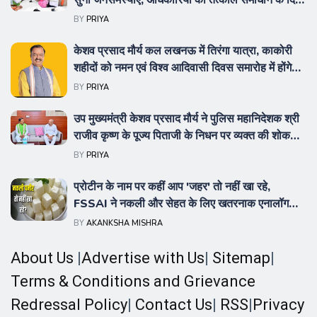
सुनीं जनसमस्याएं, अधिकारियों को तत्काल समाधान के दिए
निर्देश
BY
PRIYA
केशव प्रसाद मौर्य कल लखनऊ में तिरंगा यात्रा, काकोरी
शहीदों को नमन एवं विश्व आदिवासी दिवस समारोह में होंगे
सम्मिलित
BY
PRIYA
उप मुख्यमंत्री केशव प्रसाद मौर्य ने पुलिस महानिदेशक श्री
राजीव कृष्ण के पूज्य पिताजी के निधन पर व्यक्त की शोक
संवेदना
BY
PRIYA
प्रोटीन के नाम पर कहीं आप 'जहर' तो नहीं खा रहे,
FSSAI ने नकली और सेहत के लिए खतरनाक एनालॉग
पनीर पर लगाया बैन
BY
AKANKSHA MISHRA
About Us
|
Advertise with Us
|
Sitemap
|
Terms & Conditions and Grievance
Redressal Policy
|
Contact Us
|
RSS
|
Privacy