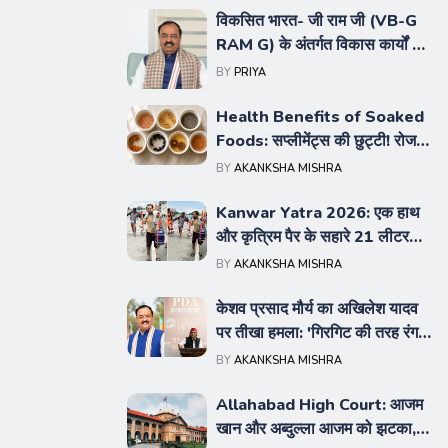
विकसित भारत- जी राम जी (VB-G
RAM G) के अंतर्गत विकास कार्यों का
कराया जाए ड्रोन तकनीक से सटीक
BY
PRIYA
सर्वेक्षण : उपमुख्यमंत्री श्री केशव
प्रसाद मौर्य
Health Benefits of Soaked
Foods: सप्लीमेंट्स की छुट्टी! रोज
सुबह खाली पेट खाएं ये 8 चीजें, सेहत
BY
AKANKSHA MISHRA
को मिलेंगे हैरान करने वाले फायदे
Kanwar Yatra 2026: एक हाथ
और कृत्रिम पैर के सहारे 21 लीटर
गंगाजल लेकर निकले हापुड़ के गौरव
BY
AKANKSHA MISHRA
केशव प्रसाद मौर्य का अखिलेश यादव
पर तीखा हमला: 'गिरगिट की तरह रंग
बदलता है सपा का PDA फॉर्मूला
BY
AKANKSHA MISHRA
Allahabad High Court: आजम
खान और अब्दुल्ला आजम को झटका,