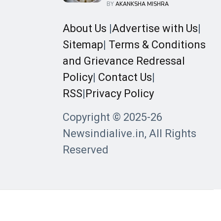
सेहत के लिए खतरनाक एनालॉग पनीर
BY
AKANKSHA MISHRA
पर लगाया बैन
About Us
|
Advertise with Us
|
Sitemap
|
Terms & Conditions
and Grievance Redressal
Policy
|
Contact Us
|
RSS
|
Privacy Policy
Copyright © 2025-26
Newsindialive.in, All Rights
Reserved