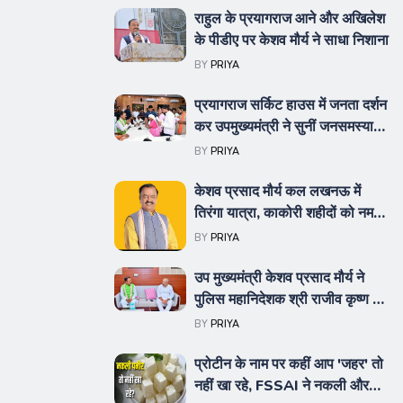
राहुल के प्रयागराज आने और अखिलेश
के पीडीए पर केशव मौर्य ने साधा निशाना
BY
PRIYA
प्रयागराज सर्किट हाउस में जनता दर्शन
कर उपमुख्यमंत्री ने सुनीं जनसमस्याएं,
अधिकारियों को तत्काल समाधान के दिए
BY
PRIYA
निर्देश
केशव प्रसाद मौर्य कल लखनऊ में
तिरंगा यात्रा, काकोरी शहीदों को नमन
एवं विश्व आदिवासी दिवस समारोह में
BY
PRIYA
होंगे सम्मिलित
उप मुख्यमंत्री केशव प्रसाद मौर्य ने
पुलिस महानिदेशक श्री राजीव कृष्ण के
पूज्य पिताजी के निधन पर व्यक्त की
BY
PRIYA
शोक संवेदना
प्रोटीन के नाम पर कहीं आप 'जहर' तो
नहीं खा रहे, FSSAI ने नकली और