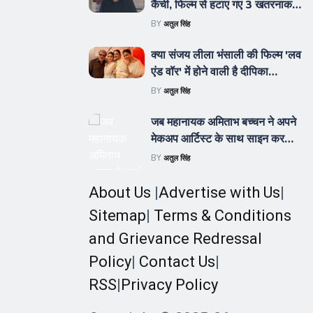
कैंची, फिल्म से हटाए गए 3 खतरनाक
और खौफनाक वायलेंट सीन
BY
अतुल सिंह
क्या संजय लीला भंसाली की फिल्म 'लव
एंड वॉर' में होने वाली है दीपिका
पादुकोण की धमाकेदार एंट्री
BY
अतुल सिंह
जब महानायक अमिताभ बच्चन ने अपने
मेकअप आर्टिस्ट के साथ साइन कर
डाली थीं दो भोजपुरी फिल्में
BY
अतुल सिंह
About Us
|
Advertise with Us
|
Sitemap
|
Terms & Conditions
and Grievance Redressal
Policy
|
Contact Us
|
RSS
|
Privacy Policy