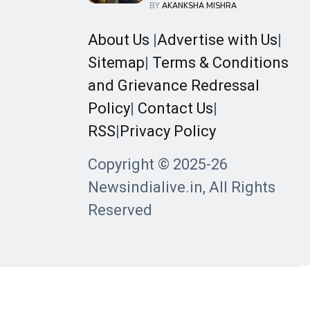
में जंग के बीच दिखी प्यार और उम्मीद की
BY
AKANKSHA MISHRA
झलक
About Us
|
Advertise with Us
|
Sitemap
|
Terms & Conditions
and Grievance Redressal
Policy
|
Contact Us
|
RSS
|
Privacy Policy
Copyright © 2025-26
Newsindialive.in, All Rights
Reserved