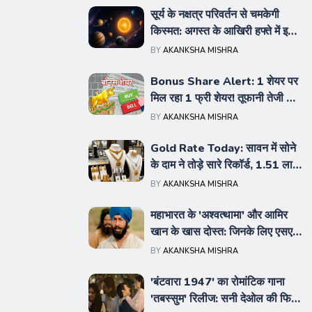
सूर्य के नक्षत्र परिवर्तन से चमकेगी
किस्मत: अगस्त के आखिरी हफ्ते में इन
5 राशियों को मिलेगा छप्परफाड़ लाभ,
BY
AKANKSHA MISHRA
पढ़ें पूरी भविष्यवाणी
Bonus Share Alert: 1 शेयर पर
मिल रहा 1 फ्री शेयर! तूफानी तेजी के
बाद अपर सर्किट पर पहुंचा स्टॉक,
BY
AKANKSHA MISHRA
निवेशक गदगद
Gold Rate Today: सावन में सोने
के दाम ने तोड़े सारे रिकॉर्ड, 1.51 लाख
रुपये के पार पहुंचा भाव; चेक करें
BY
AKANKSHA MISHRA
दिल्ली-यूपी का ताजा रेट
महाभारत के 'अश्वत्थामा' और आमिर
खान के खास दोस्त: जिनके लिए एसएस
राजामौली को बदलनी पड़ी थी फिल्म की
BY
AKANKSHA MISHRA
स्क्रिप्ट
'बंटवारा 1947' का रोमांटिक गाना
'तबस्सुम' रिलीज: सनी देओल की फिल्म