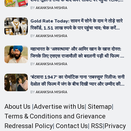
शेयर! तूफानी तेजी के बाद अपर सर्किट पर पहुंचा स्टॉक,
निवेशक गदगद
BY
AKANKSHA MISHRA
Gold Rate Today: सावन में सोने के दाम ने तोड़े सारे
रिकॉर्ड, 1.51 लाख रुपये के पार पहुंचा भाव; चेक करें
दिल्ली-यूपी का ताजा रेट
BY
AKANKSHA MISHRA
महाभारत के 'अश्वत्थामा' और आमिर खान के खास दोस्त:
जिनके लिए एसएस राजामौली को बदलनी पड़ी थी फिल्म की
स्क्रिप्ट
BY
AKANKSHA MISHRA
'बंटवारा 1947' का रोमांटिक गाना 'तबस्सुम' रिलीज: सनी
देओल की फिल्म में जंग के बीच दिखी प्यार और उम्मीद की
झलक
BY
AKANKSHA MISHRA
About Us
|
Advertise with Us
|
Sitemap
|
Terms & Conditions and Grievance
Redressal Policy
|
Contact Us
|
RSS
|
Privacy