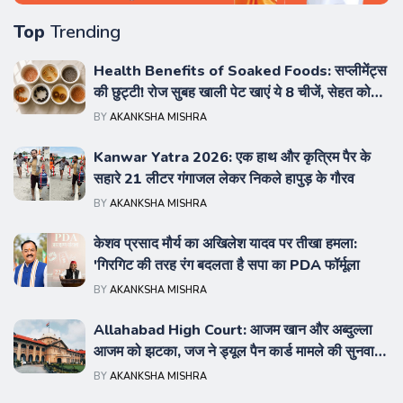
Top
Trending
Health Benefits of Soaked Foods: सप्लीमेंट्स
की छुट्टी! रोज सुबह खाली पेट खाएं ये 8 चीजें, सेहत को
मिलेंगे हैरान करने वाले फायदे
BY
AKANKSHA MISHRA
Kanwar Yatra 2026: एक हाथ और कृत्रिम पैर के
सहारे 21 लीटर गंगाजल लेकर निकले हापुड़ के गौरव
BY
AKANKSHA MISHRA
केशव प्रसाद मौर्य का अखिलेश यादव पर तीखा हमला:
'गिरगिट की तरह रंग बदलता है सपा का PDA फॉर्मूला
BY
AKANKSHA MISHRA
Allahabad High Court: आजम खान और अब्दुल्ला
आजम को झटका, जज ने ड्यूल पैन कार्ड मामले की सुनवाई
से खुद को किया अलग
BY
AKANKSHA MISHRA