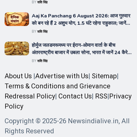
ज्यादा फर्जी संस्थान; एडमिशन लेने से पहले छात्र तुरंत चेक
BY
शशि सिंह
करें राज्यवार पूरी लिस्ट!
Aaj Ka Panchang 6 August 2026: आज गुरुवार
को बन रहे हैं 2 अशुभ योग, 1.5 घंटे रहेगा राहुकाल; जानें
शुभ-अशुभ मुहूर्त और विष्णु पूजा का सही समय
BY
शशि सिंह
होर्मुज जलडमरूमध्य पर ईरान-ओमान वार्ता के बीच
अंतरराष्ट्रीय बाजार में उबला सोना, भारत में जानें 24 कैरेट
गोल्ड का ताजा रेट
BY
शशि सिंह
About Us
|
Advertise with Us
|
Sitemap
|
Terms & Conditions and Grievance
Redressal Policy
|
Contact Us
|
RSS
|
Privacy
Policy
Copyright © 2025-26 Newsindialive.in, All
Rights Reserved