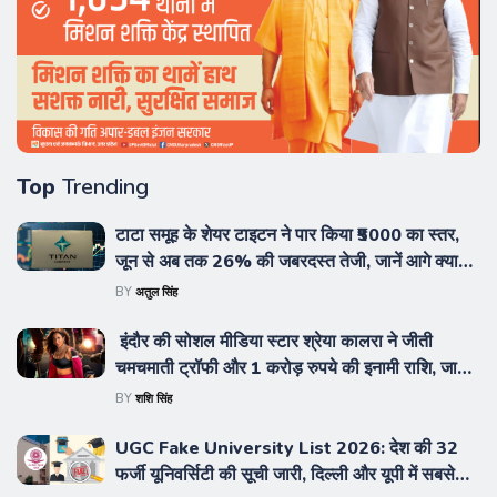
Top
Trending
टाटा समूह के शेयर टाइटन ने पार किया ₹5000 का स्तर,
जून से अब तक 26% की जबरदस्त तेजी, जानें आगे क्या
करें निवेशक
BY
अतुल सिंह
इंदौर की सोशल मीडिया स्टार श्रेया कालरा ने जीती
चमचमाती ट्रॉफी और 1 करोड़ रुपये की इनामी राशि, जानें
रोडीज से नेटफ्लिक्स तक का उनका पूरा सफर और नेट वर्थ
BY
शशि सिंह
UGC Fake University List 2026: देश की 32
फर्जी यूनिवर्सिटी की सूची जारी, दिल्ली और यूपी में सबसे