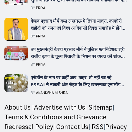
सुनीं जनसमस्याएं, अधिकारियों को तत्काल समाधान के दिए
निर्देश
BY
PRIYA
केशव प्रसाद मौर्य कल लखनऊ में तिरंगा यात्रा, काकोरी
शहीदों को नमन एवं विश्व आदिवासी दिवस समारोह में होंगे
सम्मिलित
BY
PRIYA
उप मुख्यमंत्री केशव प्रसाद मौर्य ने पुलिस महानिदेशक श्री
राजीव कृष्ण के पूज्य पिताजी के निधन पर व्यक्त की शोक
संवेदना
BY
PRIYA
प्रोटीन के नाम पर कहीं आप 'जहर' तो नहीं खा रहे,
FSSAI ने नकली और सेहत के लिए खतरनाक एनालॉग
पनीर पर लगाया बैन
BY
AKANKSHA MISHRA
About Us
|
Advertise with Us
|
Sitemap
|
Terms & Conditions and Grievance
Redressal Policy
|
Contact Us
|
RSS
|
Privacy