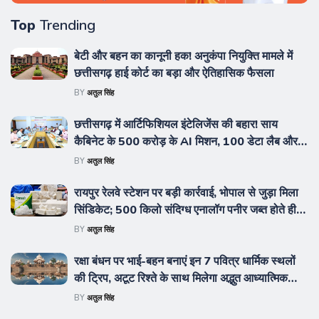
Top
Trending
बेटी और बहन का कानूनी हक! अनुकंपा नियुक्ति मामले में
छत्तीसगढ़ हाई कोर्ट का बड़ा और ऐतिहासिक फैसला
BY
अतुल सिंह
छत्तीसगढ़ में आर्टिफिशियल इंटेलिजेंस की बहार! साय
कैबिनेट के 500 करोड़ के AI मिशन, 100 डेटा लैब और
BEML प्लांट पर बड़े फैसले
BY
अतुल सिंह
रायपुर रेलवे स्टेशन पर बड़ी कार्रवाई, भोपाल से जुड़ा मिला
सिंडिकेट; 500 किलो संदिग्ध एनालॉग पनीर जब्त होते ही
मचा हड़कंप
BY
अतुल सिंह
रक्षा बंधन पर भाई-बहन बनाएं इन 7 पवित्र धार्मिक स्थलों
की ट्रिप, अटूट रिश्ते के साथ मिलेगा अद्भुत आध्यात्मिक
सुकून
BY
अतुल सिंह