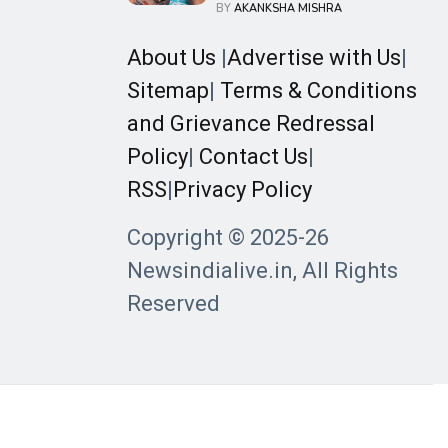
बरसे पैसे, हर शेयर पर मिला 199 रुपये
BY
AKANKSHA MISHRA
का बंपर मुनाफा
About Us
|
Advertise with Us
|
Sitemap
|
Terms & Conditions
and Grievance Redressal
Policy
|
Contact Us
|
RSS
|
Privacy Policy
Copyright © 2025-26
Newsindialive.in, All Rights
Reserved