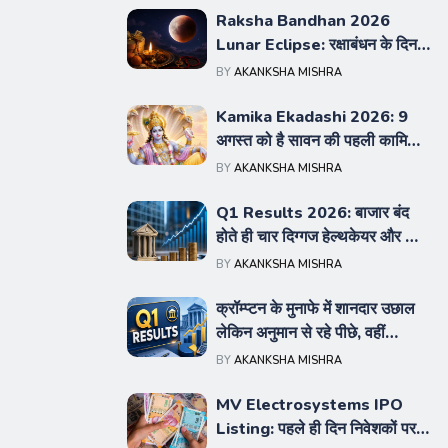
Raksha Bandhan 2026
Lunar Eclipse: रक्षाबंधन के दिन
लगेगा चंद्र ग्रहण, भारत में दिखेगा या
BY
AKANKSHA MISHRA
नहीं और क्या रहेगा सूतक का असर
Kamika Ekadashi 2026: 9
अगस्त को है सावन की पहली कामिका
एकादशी, भगवान विष्णु की कृपा पाने के
BY
AKANKSHA MISHRA
लिए जरूर करें ये 4 विशेष काम
Q1 Results 2026: बाजार बंद
होते ही चार दिग्गज हेल्थकेयर और फार्मा
कंपनियों ने जारी किए शानदार नतीजे,
BY
AKANKSHA MISHRA
मुनाफे में बंपर उछाल
क्रॉम्प्टन के मुनाफे में शानदार उछाल
लेकिन अनुमान से रहे पीछे, वहीं
एचसीसी की कमाई और मार्जिन में आई
BY
AKANKSHA MISHRA
भारी गिरावट
MV Electrosystems IPO
Listing: पहले ही दिन निवेशकों पर